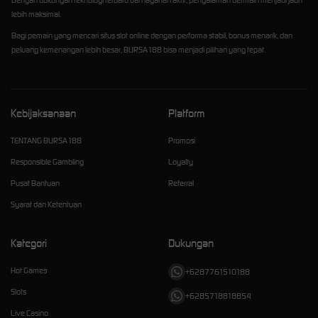
Dengan dukungan teknologi terbaru dan layanan aktif, pengalaman bermain menjadi jauh
lebih maksimal.
Bagi pemain yang mencari situs slot online dengan performa stabil, bonus menarik, dan
peluang kemenangan lebih besar, BURSA188 bisa menjadi pilihan yang tepat.
Kebijaksanaan
Platform
TENTANG BURSA188
Promosi
Responsible Gambling
Loyalty
Pusat Bantuan
Referral
Syarat dan Ketentuan
Kategori
Dukungan
Hot Games
+6287761510188
Slots
+6285718818854
Live Casino