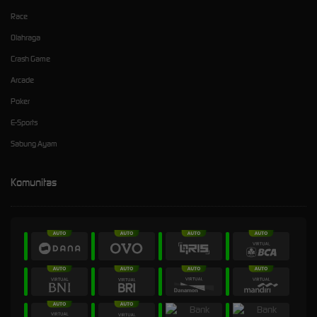
Race
Olahraga
Crash Game
Arcade
Poker
E-Sports
Sabung Ayam
Komunitas