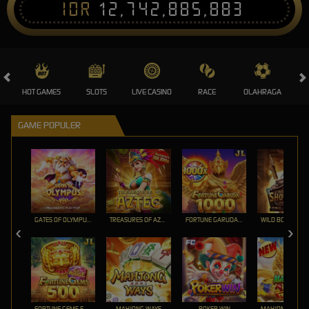
IDR
12,742,885,883
HOT GAMES
SLOTS
LIVE CASINO
RACE
OLAHRAGA
CRA
GAME POPULER
GATES OF OLYMPUS POP
TREASURES OF AZTEC
FORTUNE GARUDA 1000
FORTUNE GEMS 500
MAHJONG WAYS
POKER WIN