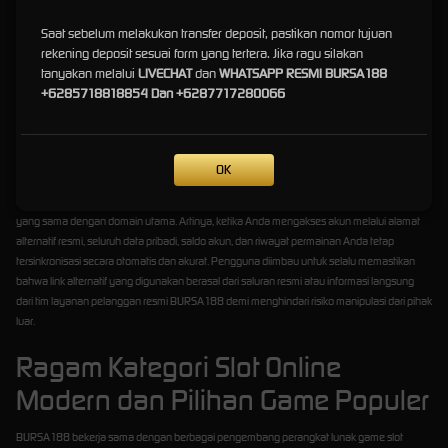
Pentingnya Akses Link Alternatif
Saat sebelum melakukan transfer deposit, pastikan nomor tujuan
BURSA188 yang Selalu Aktif
rekening deposit sesuai form yang tertera. Jika ragu silakan
tanyakan melalui
LIVECHAT
dan
WHATSAPP RESMI BURSA188
Di tengah regulasi internet yang dinamis, aksesilibitas menuju platform online sering kali
+6285718818854 Dan +6287717280066
mengalami kendala teknis atau pembatasan penyedia layanan internet (ISP). BURSA188
sangat memahami pentingnya konektivitas tanpa batas bagi para pengguna. Oleh karena
itu, ketersediaan link alternatif BURSA188 yang resmi menjadi solusi vital untuk menjamin
OK
keberlanjutan akses tanpa mengorbankan keamanan.
Link alternatif BURSA188 yang kami sediakan terhubung secara langsung ke server pusat
yang sama dengan domain utama. Artinya, ketika Anda mengakses akun melalui alamat
alternatif resmi, seluruh data pribadi, saldo akun, dan riwayat permainan Anda tetap
tersinkronisasi secara otomatis dan akurat. Pengguna diimbau untuk selalu memastikan
bahwa link alternatif yang digunakan berasal dari saluran resmi atau informasi langsung
dari tim layanan pelanggan resmi BURSA188 demi menghindari risiko manipulasi dari pihak
luar.
Ragam Kategori Slot Online
Modern dan Pilihan Game Populer
BURSA188 bekerja sama dengan berbagai pengembang perangkat lunak game slot