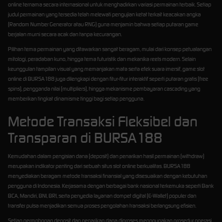
online ternama secara internasional untuk menghadirkan variasi permainan terbaik. Setiap
judul permainan yang tersedia telah melewati pengujian ketat terkait keacakan angka
(Random Number Generator atau RNG) guna menjamin bahwa setiap putaran game
berjalan murni secara acak dan tanpa kecurangan.
Pilihan tema permainan yang ditawarkan sangat beragam, mulai dari konsep petualangan
mitologi, peradaban kuno, hingga tema futuristik dan mekanika reels modern. Selain
keunggulan tampilan visual yang memanjakan mata serta efek suara imersif, game slot
online di BURSA188 juga dilengkapi dengan fitur-fitur interaktif seperti putaran gratis (free
spins), pengganda nilai (multipliers), hingga mekanisme pembayaran cascading yang
memberikan tingkat dinamisme tinggi bagi setiap pengguna.
Metode Transaksi Fleksibel dan
Transparan di BURSA188
Kemudahan dalam pengisian dana (deposit) dan penarikan hasil permainan (withdraw)
merupakan indikator penting dari sebuah situs slot online berkualitas. BURSA188
menyediakan beragam metode transaksi finansial yang disesuaikan dengan kebutuhan
pengguna di Indonesia. Kerjasama dengan berbagai bank nasional terkemuka seperti Bank
BCA, Mandiri, BNI, BRI, serta penyedia layanan dompet digital (E-Wallet) populer dan
transfer pulsa menjadikan semua proses pengolahan transaksi berlangsung efisien.
Setiap permohonan deposit dan penarikan dana diproses menggunakan prosedur operasi