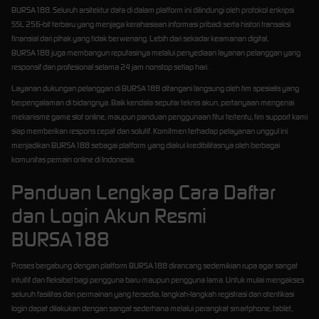
BURSA188. Seluruh arsitektur data di dalam platform ini dilindungi oleh protokol enkripsi
SSL 256-bit terbaru yang menjaga kerahasiaan informasi pribadi serta histori transaksi
finansial dari pihak yang tidak berwenang. Lebih dari sekadar keamanan digital,
BURSA188 juga membangun reputasinya melalui penyediaan layanan pelanggan yang
responsif dan profesional selama 24 jam nonstop setiap hari.
Layanan dukungan pelanggan di BURSA188 ditangani langsung oleh tim spesialis yang
berpengalaman di bidangnya. Baik kendala seputar teknis akun, pertanyaan mengenai
mekanisme game slot online, maupun panduan penggunaan fitur tertentu, tim support kami
siap memberikan respons cepat dan solutif. Komitmen terhadap pelayanan unggul ini
menjadikan BURSA188 sebagai platform yang diakui kredibilitasnya oleh berbagai
komunitas pemain online di Indonesia.
Panduan Lengkap Cara Daftar
dan Login Akun Resmi
BURSA188
Proses bergabung dengan platform BURSA188 dirancang sedemikian rupa agar sangat
intuitif dan fleksibel bagi pengguna baru maupun pengguna lama. Untuk mulai mengakses
seluruh fasilitas dan permainan yang tersedia, langkah-langkah registrasi dan otentikasi
login dapat dilakukan dengan sangat sederhana melalui perangkat smartphone, tablet,