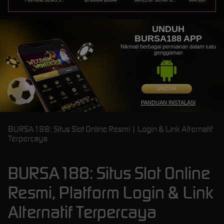
UNDUH
BURSA188 APP
Nikmati berbagai permainan dalam satu
genggaman
UNDUH
PANDUAN INSTALASI
BURSA188: Situs Slot Online Resmi | Login & Link Alternatif
Terpercaya
BURSA188: Situs Slot Online
Resmi, Platform Login & Link
Alternatif Terpercaya