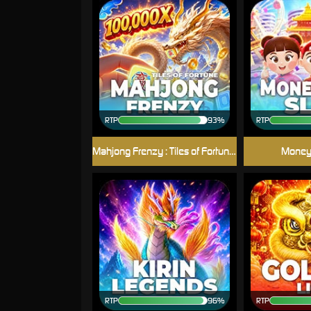
RTP
93%
RTP
Mahjong Frenzy : Tiles of Fortunes
Money 
RTP
96%
RTP