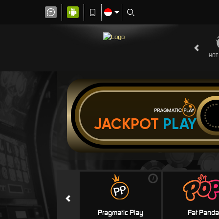
HOT
JACKPOT
PLAY
i
Pragmatic Play
Fat Pand