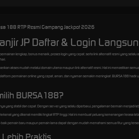
s Bursa 188 RTP Resmi Gampang Jackpot 2026
njir JP Daftar & Login Langsu
nan lengkap, bonus menarik, proses login yang cepat, serta link alternatif resmi yang selalu akt
ari.
berikan akses mudah melalui domain utama maupun link alternatif resmi. Hal ini memastikan sem
platform permainan online yang cepat, aman, dan nyaman semakin meningkat. BURSA188 hadir u
milih BURSA188?
a yang stabil dan cepat. Dengan server yang selalu diperbarui, pengalaman bermain menjadi le
r terkenal yang dikenal memiliki tingkat RTP tinggi. Hal ini membuat peluang kemenangan terasa leb
 baik pemain baru maupun pemain lama dapat dengan mudah memahami semua fitur yang tersedi
Lebih Praktis