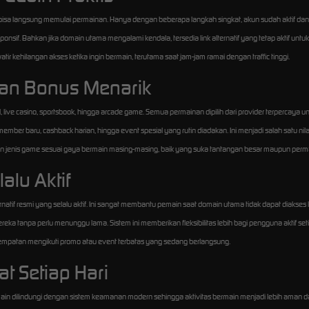
bisa langsung memulai permainan. Hanya dengan beberapa langkah singkat, akun sudah aktif dan
sif. Bahkan jika domain utama mengalami kendala, tersedia link alternatif yang tetap aktif untu
tir kehilangan akses ketika ingin bermain, terutama saat jam-jam ramai dengan traffic tinggi.
an Bonus Menarik
 live casino, sportsbook, hingga arcade game. Semua permainan dipilih dari provider terpercaya 
ember baru, cashback harian, hingga event spesial yang rutin diadakan. Ini menjadi salah satu n
jenis game sesuai gaya bermain masing-masing, baik yang suka tantangan besar maupun permai
alu Aktif
ternatif resmi yang selalu aktif. Ini sangat membantu pemain saat domain utama tidak dapat diaks
a tanpa perlu menunggu lama. Sistem ini memberikan fleksibilitas lebih bagi pengguna aktif seti
kesempatan mengikuti promo atau event terbatas yang sedang berlangsung.
t Setiap Hari
n dilindungi dengan sistem keamanan modern sehingga aktivitas bermain menjadi lebih aman 