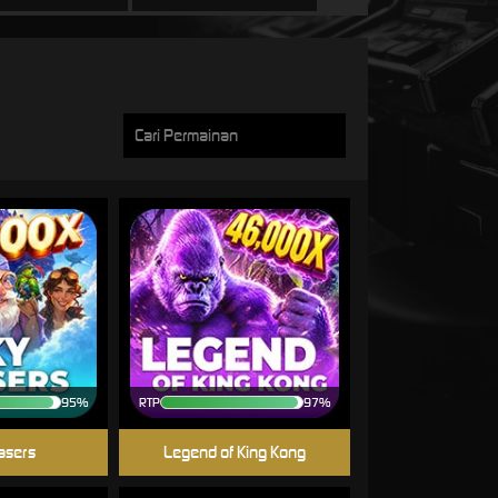
IDR
13,148,000.00
Starlight Princess
ti****8
IDR
10,890,000.00
Starlight Princess
ti****8
IDR
8,590,000.00
Starlight Princess
ti****8
IDR
7,325,000.00
Starlight Princess
ti****8
IDR
5,990,000.00
Starlight Princess
ti****8
95%
RTP
97%
IDR
4,580,000.00
Starlight Princess
asers
Legend of King Kong
ti****8
IDR
4,443,000.00