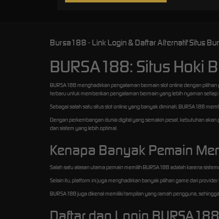
Bursa188 - Link Login & Daftar Alternatif Situ
BURSA188: Situs Hoki Ba
BURSA188 menghadirkan pengalaman bermain slot online dengan pilihan permai
terbaru untuk memberikan pengalaman bermain yang lebih nyaman setiap h
Sebagai salah satu situs slot online yang banyak diminati, BURSA188 mem
Dengan perkembangan dunia digital yang semakin pesat, kebutuhan akan 
dan sistem yang lebih optimal.
Kenapa Banyak Pemain Me
Salah satu alasan utama pemain memilih BURSA188 adalah karena sistemny
Selain itu, platform ini juga menghadirkan banyak pilihan game dari provide
BURSA188 juga dikenal memiliki tampilan yang ramah pengguna, sehingga
Daftar dan Login BURSA188 