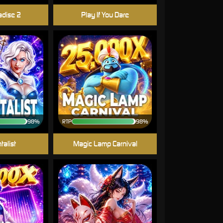
adise 2
Play If You Dare
98%
RTP
98%
alist
Magic Lamp Carnival