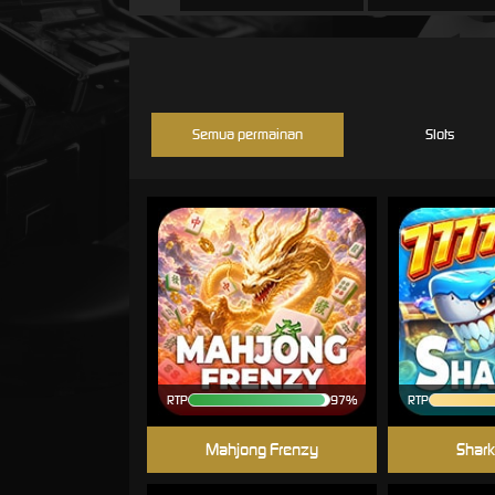
Semua permainan
Slots
RTP
97%
RTP
Mahjong Frenzy
Shark