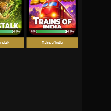
98%
RTP
95%
nstalk
Trains of India