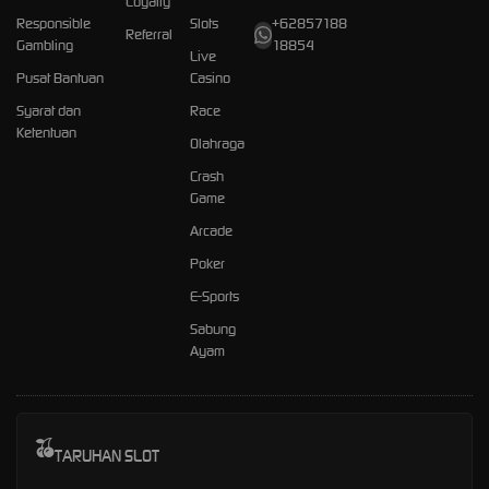
Loyalty
Responsible
Slots
+62857188
Referral
Gambling
18854
Live
Pusat Bantuan
Casino
Syarat dan
Race
Ketentuan
Olahraga
Crash
Game
Arcade
Poker
E-Sports
Sabung
Ayam
TARUHAN SLOT