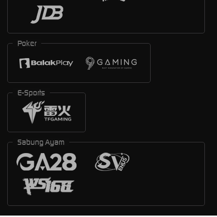
Poker
E-Sports
Sabung Ayam